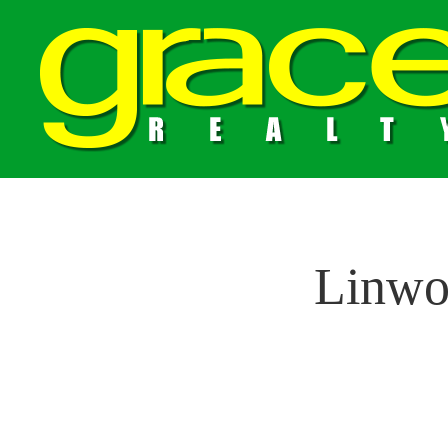
Linwo